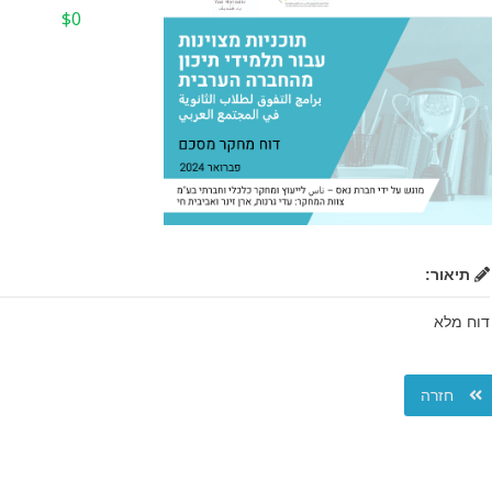
$0
תיאור:
דוח מלא
חזרה