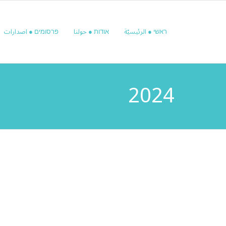
ראשי ● الرئيسيّة
אודות ● حولنا
פרסומים ● اصدارات
2024